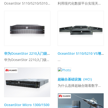
OceanStor 5110/5210/5310/5510/5610/5810 V5系列智能混合闪存存储...
利用现代化数据平台实现关键任务性能并更快地获得洞察力 数据仓库、商业智能和分析工作负载构建关键任务应用程序和...
华为OceanStor 2210入门级存储
OceanStor 5110/5210 V5增强版 智能混合闪存存储系统
华为OceanStor 2210入门级存储...
...
超融合基础设施（HCI）
为什么选择超融合随着数字化经济的深入发展，众多企业更多将重心逐步转向创新敏捷型业务，业务起步时与成熟高峰期业务量差值极大，IT基础设施往往难以一步到位，轻量起步、敏捷弹性成为创新型企业部署IT基础设施的关键需求。越来越多的数据在分支产生，企业分支由于其环境复杂、地理位置特殊、行业属性强等特点，对环境的宽...
OceanStor Micro 1300/1500